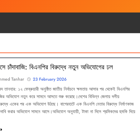
 Dorpon
সে চাঁদাবাজি: বিএনপির বিরুদ্ধে নতুন অভিযোগের ঢল
hmed Tanhar
23 February 2026
 তানহার: ১২ ফেব্রুয়ারী অনুষ্ঠিত জাতীয় নির্বাচনে ক্ষমতায় আসার পর থেকেই বিএনপির
দাবাজির অভিযোগ নতুন করে সামনে আসতে শুরু করেছে।দেশের বিভিন্ন জেলায় দলীয়
 বিরুদ্ধে একের পর এক অভিযোগ উঠছে। বাগেরহাটে এক বিএনপি নেতার বিরুদ্ধে নির্মাণকাজ
দা দাবি করার অভিযোগ সামনে আসে।অভিযোগ অনুযায়ী, টাকা না দিলে শ্রমিকদের হুমকি দিয়ে