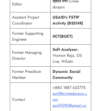
ক্রাইম দর্পন
Crime
Editor
dorpon
Assistant Project
USAID's FSTIP
Coordinator
Activity (BSEHR)
Former Supporting
IICT(BUET)
Engineer
Soft Analyzer
,
Former Managing
Vromon Raja, OS
Director
Live, Wikato
Former Presidium
Dynamic Social
Member
Community
+880 1887 622775
sorif@crimedorpon.c
Contact
om
sorif9590@gmail.co