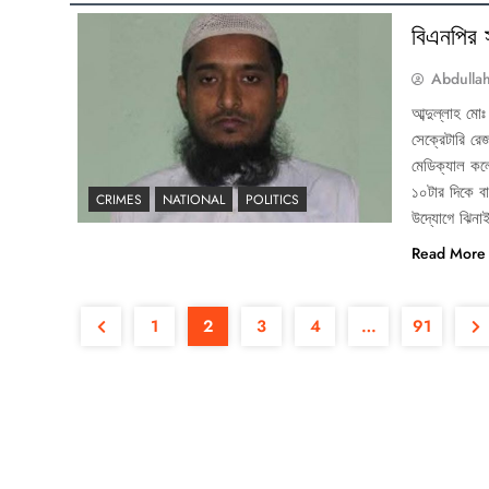
বিএনপির স
Abdulla
আব্দুল্লাহ মো
সেক্রেটারি রে
মেডিক্যাল কল
১০টার দিকে বা
CRIMES
NATIONAL
POLITICS
উদ্যোগে ঝিন
Read More
1
2
3
4
…
91