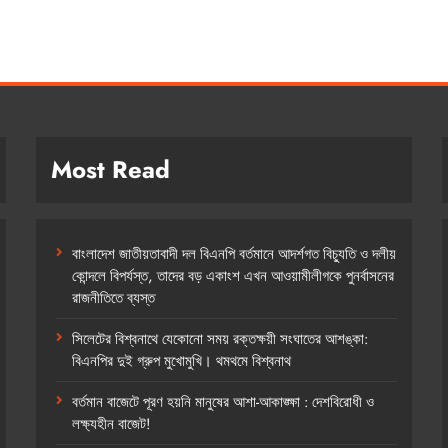
Most Read
বাংলাদেশ জাতীয়তাবাদী দল বিএনপি বর্তমানে আদর্শগত বিচ্যুতি ও দলীয়
কোন্দলে বিপর্যস্ত, তাদের বড় একাংশ এখন আওয়ামীলীগকে পুনর্বাসনের
রাজনীতিতে ব্যস্ত
সিলেটের বিশ্বনাথে যেকোনো সময় রক্তক্ষয়ী সংঘাতের আশঙ্কা:
বিএনপির দুই গ্রুপ মুখোমুখি। থমথমে বিশ্বনাথ
বর্তমান বাজেটে পূরণ হয়নি মানুষের আশা-আকাঙ্ক্ষা : দেশবিরোধী ও
লক্ষ্যহীন বাজেট!