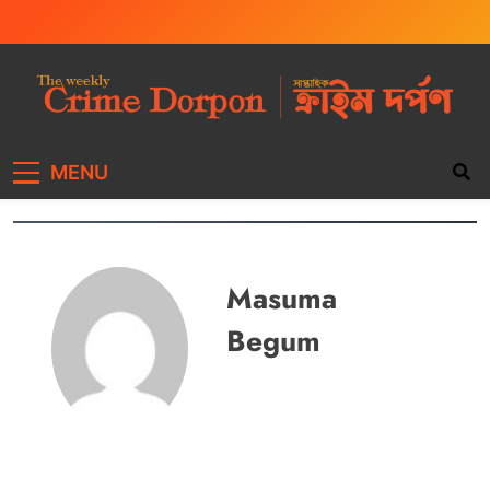
The Weekly Crime
Weekly Crime News
MENU
Dorpon
Masuma
Begum