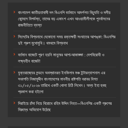
বাংলাদেশ জাতীয়তাবাদী দল বিএনপি বর্তমানে আদর্শগত বিচ্যুতি ও দলীয়
কোন্দলে বিপর্যস্ত, তাদের বড় একাংশ এখন আওয়ামীলীগকে পুনর্বাসনের
রাজনীতিতে ব্যস্ত
সিলেটের বিশ্বনাথে যেকোনো সময় রক্তক্ষয়ী সংঘাতের আশঙ্কা: বিএনপির
দুই গ্রুপ মুখোমুখি। থমথমে বিশ্বনাথ
বর্তমান বাজেটে পূরণ হয়নি মানুষের আশা-আকাঙ্ক্ষা : দেশবিরোধী ও
লক্ষ্যহীন বাজেট!
যুক্তরাজ্যের লন্ডনে অবস্থানরত ইনকিলাব মঞ্চ ইন্টারন্যাশনাল এর
সভাপতি নিজামুদ্দীন বাংলাদেশের মাননীয় রাষ্টপতি বরাবর বিগত
৩১/০৫/২০২৬ তারিখে একটি খোলা চিঠি লিখেন। অদ্য ইহা হুবহু
প্রকাশ করা হইলো
দিরাইয়ে চাঁদা নিয়ে বিরোধে রহিম উদ্দিন নিহত—বিএনপির একটি গ্রুপের
বিরুদ্ধে অভিযোগ উঠেছে