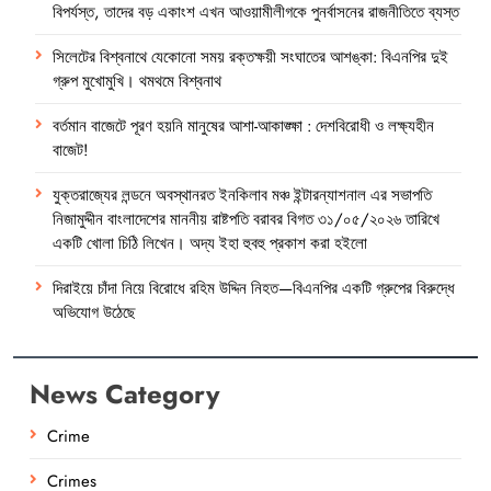
বিপর্যস্ত, তাদের বড় একাংশ এখন আওয়ামীলীগকে পুনর্বাসনের রাজনীতিতে ব্যস্ত
সিলেটের বিশ্বনাথে যেকোনো সময় রক্তক্ষয়ী সংঘাতের আশঙ্কা: বিএনপির দুই
গ্রুপ মুখোমুখি। থমথমে বিশ্বনাথ
বর্তমান বাজেটে পূরণ হয়নি মানুষের আশা-আকাঙ্ক্ষা : দেশবিরোধী ও লক্ষ্যহীন
বাজেট!
যুক্তরাজ্যের লন্ডনে অবস্থানরত ইনকিলাব মঞ্চ ইন্টারন্যাশনাল এর সভাপতি
নিজামুদ্দীন বাংলাদেশের মাননীয় রাষ্টপতি বরাবর বিগত ৩১/০৫/২০২৬ তারিখে
একটি খোলা চিঠি লিখেন। অদ্য ইহা হুবহু প্রকাশ করা হইলো
দিরাইয়ে চাঁদা নিয়ে বিরোধে রহিম উদ্দিন নিহত—বিএনপির একটি গ্রুপের বিরুদ্ধে
অভিযোগ উঠেছে
News Category
Crime
Crimes