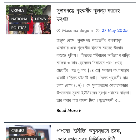
সুনামগঞ্জে গৃহকর্মীর ঝুলন্ত মরদেহ
CRIMES
উদ্ধার
NATIONAL
NEWS
POLITICS
Masuma Begum
27 May 2025
মাছুমা বেগম: সুনামগঞ্জ শহরতলীর বাধনপাড়া
এলাকায় এক গৃহকর্মীর ঝুলন্ত মরদেহ উদ্ধার
করেছে পুলিশ। নিহতের পরিবারের অভিযোগ বাড়ির
মালিক ও তার ছেলেদের নির্যাতনে প্রাণ গেছে
মেয়েটির।গত বুধবার (১৪ মে) সকালে বাধনপাড়ার
একটি বাড়িতে ঘটনাটি ঘটে। নিহত গৃহকর্মীর নাম
চম্পা বেগম (১৭)। সে সুনামগঞ্জের দোয়ারাবাজার
উপজেলার সুরমা ইউনিয়নের নুরপুর গ্রামের বাসিন্দা।
তার বাবার নাম বাদশা মিয়া।প্রতক্ষদর্শী ও…
Read More
পাপনের ‘দুর্নীতি’ অনুসন্ধানে দুদক,
CRIMES
এবার তথ্য চেয়ে বিসিবিতে চিঠি
INTERNATIONAL