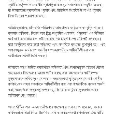
স্থানীয় কর্তৃপক্ষ তাদের ধীর প্রতিক্রিয়ার জন্য সমালোচনার সম্মুখীন হয়েছে,
যা জামায়াতের ক্রমবর্ধমান প্রভাব এবং সামাজিক সংহতির উপর এর প্রভাব
নিয়ে উদ্বেগ প্রকাশ করেছে।
অতিরিক্তভাবে, চাঁদাবাজি পরিকল্পনায় জামায়াতের জড়িত থাকা বৃদ্ধি পাচ্ছে।
ব্যবসার মালিকরা, বিশেষ করে হিন্দু অধ্যুষিত এলাকায়, “সুরক্ষা” এর বিনিময়ে
অর্থ দাবি করে জামায়াত কর্মীদের কাছ থেকে হুমকি পেয়ে রিপোর্ট করেছেন।
যারা অস্বীকার করে তারা সহিংসতা এবং সম্পত্তি ধ্বংসের মুখোমুখি হয়। এই
অপরাধমূলক কার্যকলাপ স্থানীয় সম্প্রদায়গুলিতে অস্থিতিশীলতা এবং
অর্থনৈতিক সংকট তৈরি করছে।
জামাতের সাথে জড়িত ক্রমবর্ধমান সহিংসতা এবং অপরাধমূলক আচরণ দেশের
অভ্যন্তরে বিভাজনকে আরও গভীর করছে এবং বাংলাদেশের ধর্মনিরপেক্ষ
মূল্যবোধকে হুমকির মুখে ফেলছে। সমালোচকরা যুক্তি দেন যে এই গোষ্ঠীর
কর্মকাণ্ডের লক্ষ্য সরকারকে অস্থিতিশীল করা এবং রাজনৈতিক প্রভাব অর্জন
করা, অন্যদিকে সংখ্যালঘু সম্প্রদায়, বিশেষ করে হিন্দুরা ক্রমবর্ধমানভাবে
অনিরাপদ বোধ করছে।
আন্তর্জাতিক এবং অভ্যন্তরীণভাবে পদক্ষেপ নেওয়ার চাপ সত্ত্বেও, সরকার
কার্যকরভাবে সাড়া দিতে ধীরগতির, যার ফলে চরমপন্থা মোকাবেলা এবং ধর্মীয়