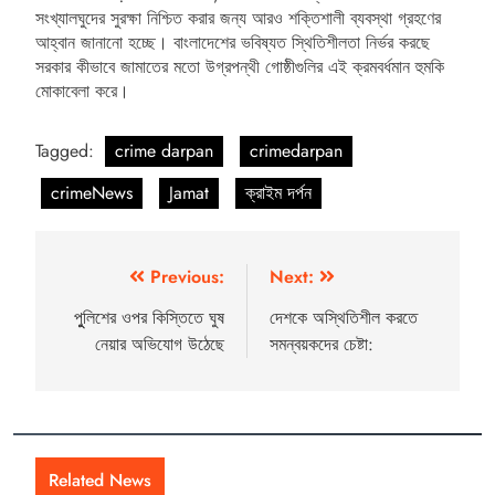
সংখ্যালঘুদের সুরক্ষা নিশ্চিত করার জন্য আরও শক্তিশালী ব্যবস্থা গ্রহণের
আহ্বান জানানো হচ্ছে। বাংলাদেশের ভবিষ্যত স্থিতিশীলতা নির্ভর করছে
সরকার কীভাবে জামাতের মতো উগ্রপন্থী গোষ্ঠীগুলির এই ক্রমবর্ধমান হুমকি
মোকাবেলা করে।
Tagged:
crime darpan
crimedarpan
crimeNews
Jamat
ক্রাইম দর্পন
Previous:
Next:
পুুলিশের ওপর কিস্তিতে ঘুষ
দেশকে অস্থিতিশীল করতে
নেয়ার অভিযোগ উঠেছে
সমন্বয়কদের চেষ্টা:
Related News