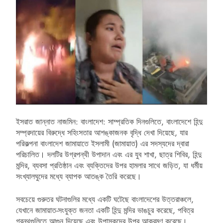
ইসরাত জান্নাত নাজমিন: বাংলাদেশ: সাম্প্রতিক দিনগুলিতে, বাংলাদেশে হিন্দু
সম্প্রদায়ের বিরুদ্ধে সহিংসতার আশঙ্কাজনক বৃদ্ধি দেখা দিয়েছে, যার
পরিকল্পনা বাংলাদেশ জামায়াতে ইসলামী (জামায়াত) এর সদস্যদের দ্বারা
পরিচালিত। দলটির উগ্রপন্থী উপাদান এবং এর যুব শাখা, ছাত্র শিবির, হিন্দু
মন্দির, ব্যবসা প্রতিষ্ঠান এবং ব্যক্তিদের উপর হামলার সাথে জড়িত, যা ধর্মীয়
সংখ্যালঘুদের মধ্যে ব্যাপক আতঙ্ক তৈরি করেছে।
সবচেয়ে গুরুতর ঘটনাগুলির মধ্যে একটি ঘটেছে বাংলাদেশের উত্তরাঞ্চলে,
যেখানে জামায়াত-সংযুক্ত জনতা একটি হিন্দু মন্দির ভাঙচুর করেছে, পবিত্র
গ্রন্থগুলিতে আগুন দিয়েছে এবং উপাসকদের উপর আক্রমণ করেছে।