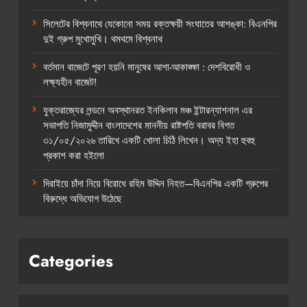
সিলেটের বিশ্বনাথে যেকোনো সময় রক্তক্ষয়ী সংঘাতের আশঙ্কা: বিএনপির
দুই গ্রুপ মুখোমুখি। থমথমে বিশ্বনাথ
বর্তমান বাজেটে পূরণ হয়নি মানুষের আশা-আকাঙ্ক্ষা : দেশবিরোধী ও
লক্ষ্যহীন বাজেট!
যুক্তরাজ্যের লন্ডনে অবস্থানরত ইনকিলাব মঞ্চ ইন্টারন্যাশনাল এর
সভাপতি নিজামুদ্দীন বাংলাদেশের মাননীয় রাষ্টপতি বরাবর বিগত
৩১/০৫/২০২৬ তারিখে একটি খোলা চিঠি লিখেন। অদ্য ইহা হুবহু
প্রকাশ করা হইলো
দিরাইয়ে চাঁদা নিয়ে বিরোধে রহিম উদ্দিন নিহত—বিএনপির একটি গ্রুপের
বিরুদ্ধে অভিযোগ উঠেছে
Categories