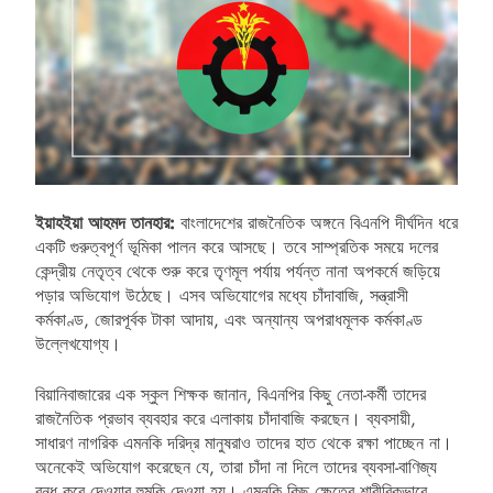
ইয়াহইয়া আহমদ তানহার:
বাংলাদেশের রাজনৈতিক অঙ্গনে বিএনপি দীর্ঘদিন ধরে
একটি গুরুত্বপূর্ণ ভূমিকা পালন করে আসছে। তবে সাম্প্রতিক সময়ে দলের
কেন্দ্রীয় নেতৃত্ব থেকে শুরু করে তৃণমূল পর্যায় পর্যন্ত নানা অপকর্মে জড়িয়ে
পড়ার অভিযোগ উঠেছে। এসব অভিযোগের মধ্যে চাঁদাবাজি, সন্ত্রাসী
কর্মকাণ্ড, জোরপূর্বক টাকা আদায়, এবং অন্যান্য অপরাধমূলক কর্মকাণ্ড
উল্লেখযোগ্য।
বিয়ানিবাজারের এক স্কুল শিক্ষক জানান, বিএনপির কিছু নেতা-কর্মী তাদের
রাজনৈতিক প্রভাব ব্যবহার করে এলাকায় চাঁদাবাজি করছেন। ব্যবসায়ী,
সাধারণ নাগরিক এমনকি দরিদ্র মানুষরাও তাদের হাত থেকে রক্ষা পাচ্ছেন না।
অনেকেই অভিযোগ করেছেন যে, তারা চাঁদা না দিলে তাদের ব্যবসা-বাণিজ্য
বন্ধ করে দেওয়ার হুমকি দেওয়া হয়। এমনকি কিছু ক্ষেত্রে শারীরিকভাবে