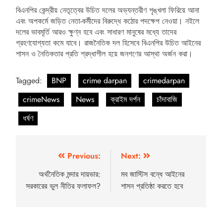
বিএনপির কেন্দ্রীয় নেতৃত্বের উচিত দলের অভ্যন্তরীণ শৃঙ্খলা ফিরিয়ে আনা
এবং অপকর্মে জড়িত নেতা-কর্মীদের বিরুদ্ধে কঠোর পদক্ষেপ নেওয়া। নইলে
দলের ভাবমূর্তি আরও ক্ষুণ্ন হবে এবং সাধারণ মানুষের মধ্যে তাদের
গ্রহণযোগ্যতা কমে যাবে। রাজনৈতিক দল হিসেবে বিএনপির উচিত আইনের
শাসন ও নৈতিকতার প্রতি শ্রদ্ধাশীল হয়ে জনগণের আস্থা অর্জন করা।
Tagged:
BNP
crime darpan
crimedarpan
crimeNews
News
ক্রাইম দর্পন
চাঁদাবাজি
ধর্ষণ
Previous:
Next:
অর্থনৈতিক মন্দার দায়ভার:
মব জাস্টিস বন্ধে আইনের
সরকারের ভুল নীতির ফলাফল?
শাসন প্রতিষ্ঠা করতে হবে