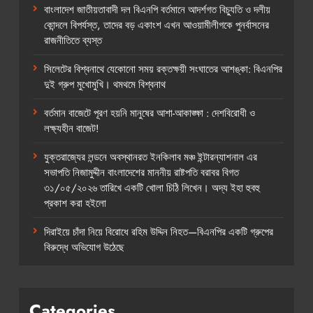
বাংলাদেশ জাতীয়তাবাদী দল বিএনপি বর্তমানে আদর্শগত বিচ্যুতি ও দলীয়
কোন্দলে বিপর্যস্ত, তাদের বড় একাংশ এখন আওয়ামীলীগকে পুনর্বাসনের
রাজনীতিতে ব্যস্ত
সিলেটের বিশ্বনাথে যেকোনো সময় রক্তক্ষয়ী সংঘাতের আশঙ্কা: বিএনপির
দুই গ্রুপ মুখোমুখি। থমথমে বিশ্বনাথ
বর্তমান বাজেটে পূরণ হয়নি মানুষের আশা-আকাঙ্ক্ষা : দেশবিরোধী ও
লক্ষ্যহীন বাজেট!
যুক্তরাজ্যের লন্ডনে অবস্থানরত ইনকিলাব মঞ্চ ইন্টারন্যাশনাল এর
সভাপতি নিজামুদ্দীন বাংলাদেশের মাননীয় রাষ্টপতি বরাবর বিগত
৩১/০৫/২০২৬ তারিখে একটি খোলা চিঠি লিখেন। অদ্য ইহা হুবহু
প্রকাশ করা হইলো
দিরাইয়ে চাঁদা নিয়ে বিরোধে রহিম উদ্দিন নিহত—বিএনপির একটি গ্রুপের
বিরুদ্ধে অভিযোগ উঠেছে
Categories