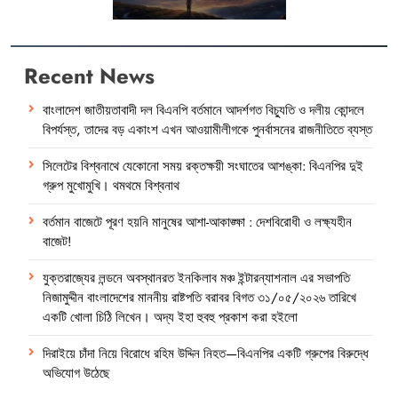
Recent News
বাংলাদেশ জাতীয়তাবাদী দল বিএনপি বর্তমানে আদর্শগত বিচ্যুতি ও দলীয় কোন্দলে
বিপর্যস্ত, তাদের বড় একাংশ এখন আওয়ামীলীগকে পুনর্বাসনের রাজনীতিতে ব্যস্ত
সিলেটের বিশ্বনাথে যেকোনো সময় রক্তক্ষয়ী সংঘাতের আশঙ্কা: বিএনপির দুই
গ্রুপ মুখোমুখি। থমথমে বিশ্বনাথ
বর্তমান বাজেটে পূরণ হয়নি মানুষের আশা-আকাঙ্ক্ষা : দেশবিরোধী ও লক্ষ্যহীন
বাজেট!
যুক্তরাজ্যের লন্ডনে অবস্থানরত ইনকিলাব মঞ্চ ইন্টারন্যাশনাল এর সভাপতি
নিজামুদ্দীন বাংলাদেশের মাননীয় রাষ্টপতি বরাবর বিগত ৩১/০৫/২০২৬ তারিখে
একটি খোলা চিঠি লিখেন। অদ্য ইহা হুবহু প্রকাশ করা হইলো
দিরাইয়ে চাঁদা নিয়ে বিরোধে রহিম উদ্দিন নিহত—বিএনপির একটি গ্রুপের বিরুদ্ধে
অভিযোগ উঠেছে