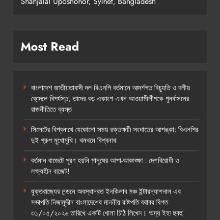
Shahjalal Uposhohor, Sylhet, Bangladesh
Most Read
বাংলাদেশ জাতীয়তাবাদী দল বিএনপি বর্তমানে আদর্শগত বিচ্যুতি ও দলীয়
কোন্দলে বিপর্যস্ত, তাদের বড় একাংশ এখন আওয়ামীলীগকে পুনর্বাসনের
রাজনীতিতে ব্যস্ত
সিলেটের বিশ্বনাথে যেকোনো সময় রক্তক্ষয়ী সংঘাতের আশঙ্কা: বিএনপির
দুই গ্রুপ মুখোমুখি। থমথমে বিশ্বনাথ
বর্তমান বাজেটে পূরণ হয়নি মানুষের আশা-আকাঙ্ক্ষা : দেশবিরোধী ও
লক্ষ্যহীন বাজেট!
যুক্তরাজ্যের লন্ডনে অবস্থানরত ইনকিলাব মঞ্চ ইন্টারন্যাশনাল এর
সভাপতি নিজামুদ্দীন বাংলাদেশের মাননীয় রাষ্টপতি বরাবর বিগত
৩১/০৫/২০২৬ তারিখে একটি খোলা চিঠি লিখেন। অদ্য ইহা হুবহু