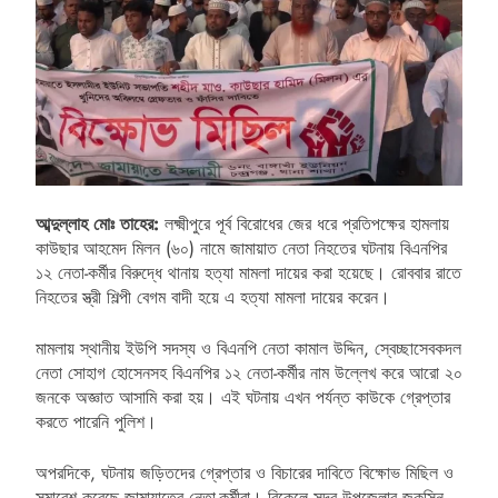
আব্দুল্লাহ মোঃ তাহের:
লক্ষ্মীপুরে পূর্ব বিরোধের জের ধরে প্রতিপক্ষের হামলায়
কাউছার আহমেদ মিলন (৬০) নামে জামায়াত নেতা নিহতের ঘটনায় বিএনপির
১২ নেতা-কর্মীর বিরুদ্ধে থানায় হত্যা মামলা দায়ের করা হয়েছে। রোববার রাতে
নিহতের স্ত্রী শিল্পী বেগম বাদী হয়ে এ হত্যা মামলা দায়ের করেন।
মামলায় স্থানীয় ইউপি সদস্য ও বিএনপি নেতা কামাল উদ্দিন, স্বেচ্ছাসেবকদল
নেতা সোহাগ হোসেনসহ বিএনপির ১২ নেতা-কর্মীর নাম উল্লেখ করে আরো ২০
জনকে অজ্ঞাত আসামি করা হয়। এই ঘটনায় এখন পর্যন্ত কাউকে গ্রেপ্তার
করতে পারেনি পুলিশ।
অপরদিকে, ঘটনায় জড়িতদের গ্রেপ্তার ও বিচারের দাবিতে বিক্ষোভ মিছিল ও
সমাবেশ করেছে জামায়াতের নেতা-কর্মীরা। বিকেলে সদর উপজেলার জকসিন