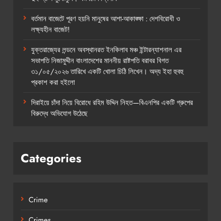
বর্তমান বাজেটে পূরণ হয়নি মানুষের আশা-আকাঙ্ক্ষা : দেশবিরোধী ও
লক্ষ্যহীন বাজেট!
যুক্তরাজ্যের লন্ডনে অবস্থানরত ইনকিলাব মঞ্চ ইন্টারন্যাশনাল এর
সভাপতি নিজামুদ্দীন বাংলাদেশের মাননীয় রাষ্টপতি বরাবর বিগত
৩১/০৫/২০২৬ তারিখে একটি খোলা চিঠি লিখেন। অদ্য ইহা হুবহু
প্রকাশ করা হইলো
দিরাইয়ে চাঁদা নিয়ে বিরোধে রহিম উদ্দিন নিহত—বিএনপির একটি গ্রুপের
বিরুদ্ধে অভিযোগ উঠেছে
Categories
Crime
Crimes