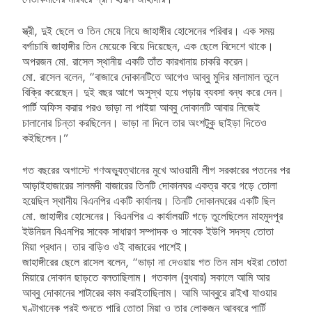
স্ত্রী, দুই ছেলে ও তিন মেয়ে নিয়ে জাহাঙ্গীর হোসেনের পরিবার। এক সময়
বর্গাচাষি জাহাঙ্গীর তিন মেয়েকে বিয়ে দিয়েছেন, এক ছেলে বিদেশে থাকে।
অপরজন মো. রাসেল স্থানীয় একটি তাঁত কারখানায় চাকরি করেন।
মো. রাসেল বলেন, “বাজারে দোকানটিতে আগেও আব্বু মুদির মালামাল তুলে
বিক্রি করেছেন। দুই বছর আগে অসুস্থ হয়ে পড়ায় ব্যবসা বন্ধ করে দেন।
পার্টি অফিস করার পরও ভাড়া না পাইয়া আব্বু দোকানটি আবার নিজেই
চালানোর চিন্তা করছিলেন। ভাড়া না দিলে তার অংশটুকু ছাইড়া দিতেও
কইছিলেন।”
গত বছরের অগাস্টে গণঅভ্যুত্থানের মুখে আওয়ামী লীগ সরকারের পতনের পর
আড়াইহাজারের সালমদী বাজারের তিনটি দোকানঘর একত্র করে গড়ে তোলা
হয়েছিল স্থানীয় বিএনপির একটি কার্যালয়। তিনটি দোকানঘরের একটি ছিল
মো. জাহাঙ্গীর হোসেনের। বিএনপির এ কার্যালয়টি গড়ে তুলেছিলেন মাহমুদপুর
ইউনিয়ন বিএনপির সাবেক সাধারণ সম্পাদক ও সাবেক ইউপি সদস্য তোতা
মিয়া প্রধান। তার বাড়িও ওই বাজারের পাশেই।
জাহাঙ্গীরের ছেলে রাসেল বলেন, “ভাড়া না দেওয়ায় গত তিন মাস ধইরা তোতা
মিয়ারে দোকান ছাড়তে বলতাছিলাম। গতকাল (বুধবার) সকালে আমি আর
আব্বু দোকানের শাটারের কাম করাইতাছিলাম। আমি আব্বুরে রাইখা যাওয়ার
ঘণ্টাখানেক পরই শুনতে পারি তোতা মিয়া ও তার লোকজন আব্বুরে পার্টি