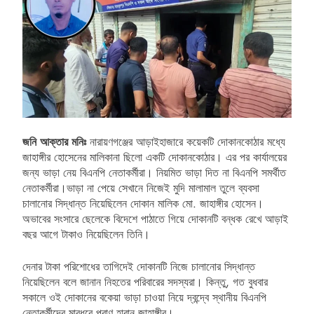
জনি আক্তার মনিঃ
নারায়ণগঞ্জের আড়াইহাজারে কয়েকটি দোকানকোঠার মধ্যে
জাহাঙ্গীর হোসেনের মালিকানা ছিলো একটি দোকানকোঠার। এর পর কার্যালয়ের
জন্য ভাড়া নেয় বিএনপি নেতাকর্মীরা। নিয়মিত ভাড়া দিত না বিএনপি সমর্থীত
নেতাকর্মীরা।ভাড়া না পেয়ে সেখানে নিজেই মুদি মালামাল তুলে ব্যবসা
চালানোর সিদ্ধান্ত নিয়েছিলেন দোকান মালিক মো. জাহাঙ্গীর হোসেন।
অভাবের সংসারে ছেলেকে বিদেশে পাঠাতে গিয়ে দোকানটি বন্ধক রেখে আড়াই
বছর আগে টাকাও নিয়েছিলেন তিনি।
দেনার টাকা পরিশোধের তাগিদেই দোকানটি নিজে চালানোর সিদ্ধান্ত
নিয়েছিলেন বলে জানান নিহতের পরিবারের সদস্যরা। কিন্তু, গত বুধবার
সকালে ওই দোকানের বকেয়া ভাড়া চাওয়া নিয়ে দ্বন্দ্বে স্থানীয় বিএনপি
নেতাকর্মীদের মারধরে প্রাণ হারান জাহাঙ্গীর।