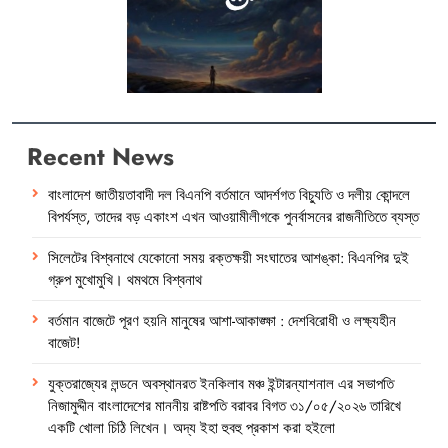
Recent News
বাংলাদেশ জাতীয়তাবাদী দল বিএনপি বর্তমানে আদর্শগত বিচ্যুতি ও দলীয় কোন্দলে
বিপর্যস্ত, তাদের বড় একাংশ এখন আওয়ামীলীগকে পুনর্বাসনের রাজনীতিতে ব্যস্ত
সিলেটের বিশ্বনাথে যেকোনো সময় রক্তক্ষয়ী সংঘাতের আশঙ্কা: বিএনপির দুই
গ্রুপ মুখোমুখি। থমথমে বিশ্বনাথ
বর্তমান বাজেটে পূরণ হয়নি মানুষের আশা-আকাঙ্ক্ষা : দেশবিরোধী ও লক্ষ্যহীন
বাজেট!
যুক্তরাজ্যের লন্ডনে অবস্থানরত ইনকিলাব মঞ্চ ইন্টারন্যাশনাল এর সভাপতি
নিজামুদ্দীন বাংলাদেশের মাননীয় রাষ্টপতি বরাবর বিগত ৩১/০৫/২০২৬ তারিখে
একটি খোলা চিঠি লিখেন। অদ্য ইহা হুবহু প্রকাশ করা হইলো