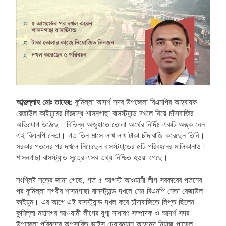
আব্দুল্লাহ মোঃ তাহের:
কুমিল্লা আদর্শ সদর উপজেলা বিএনপির আহ্বায়ক
রেজাউল কাইয়ুমের বিরুদ্ধে শাসনগাছা বাসস্ট্যান্ড দখলে নিয়ে চাঁদাবাজির
অভিযোগ উঠেছে। বিভিন্ন অজুহাতে তোলা অর্থের নির্দিষ্ট একটি অঙ্ক নেন
এই বিএনপি নেতা। গত তিন মাসে লাখ লাখ টাকা চাঁদাবাজি করেছেন তিনি।
সরকার পতনের পর দখলে নিয়েছেন বাসস্ট্যান্ডের ৫টি পরিবহনের মালিকানাও।
শাসনগাছা বাসস্ট্যান্ড সূত্রে এসব তথ্য নিশ্চিত হওয়া গেছে।
সংশ্লিষ্ট সূত্রে জানা গেছে, গত ৫ আগস্ট আওয়ামী লীগ সরকারের পতনের
পর কুমিল্লা নগরীর শাসনগাছা বাসস্ট্যান্ড দখলে নেন বিএনপি নেতা রেজাউল
কাইয়ুম। এর আগে এই বাসস্ট্যান্ড দখল করে চাঁদাবাজিতে লিপ্ত ছিলেন
কুমিল্লা মহানগর আওয়ামী লীগের যুগ্ম সাধারণ সম্পাদক ও আদর্শ সদর
উপজেলা পরিষদের অপসারিত ভাইস চেয়ারম্যান আহমেদ নিয়াজ পাভেল।