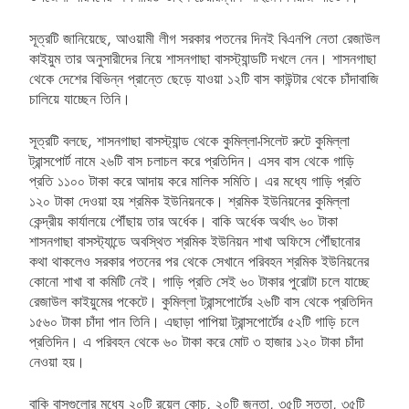
সূত্রটি জানিয়েছে, আওয়ামী লীগ সরকার পতনের দিনই বিএনপি নেতা রেজাউল
কাইয়ুম তার অনুসারীদের নিয়ে শাসনগাছা বাসস্ট্যান্ডটি দখলে নেন। শাসনগাছা
থেকে দেশের বিভিন্ন প্রান্তে ছেড়ে যাওয়া ১২টি বাস কাউন্টার থেকে চাঁদাবাজি
চালিয়ে যাচ্ছেন তিনি।
সূত্রটি বলছে, শাসনগাছা বাসস্ট্যান্ড থেকে কুমিল্লা-সিলেট রুটে কুমিল্লা
ট্রান্সপোর্ট নামে ২৬টি বাস চলাচল করে প্রতিদিন। এসব বাস থেকে গাড়ি
প্রতি ১১০০ টাকা করে আদায় করে মালিক সমিতি। এর মধ্যে গাড়ি প্রতি
১২০ টাকা দেওয়া হয় শ্রমিক ইউনিয়নকে। শ্রমিক ইউনিয়নের কুমিল্লা
কেন্দ্রীয় কার্যালয়ে পৌঁছায় তার অর্ধেক। বাকি অর্ধেক অর্থাৎ ৬০ টাকা
শাসনগাছা বাসস্ট্যান্ডে অবস্থিত শ্রমিক ইউনিয়ন শাখা অফিসে পৌঁছানোর
কথা থাকলেও সরকার পতনের পর থেকে সেখানে পরিবহন শ্রমিক ইউনিয়নের
কোনো শাখা বা কমিটি নেই। গাড়ি প্রতি সেই ৬০ টাকার পুরোটা চলে যাচ্ছে
রেজাউল কাইয়ুমের পকেটে। কুমিল্লা ট্রান্সপোর্টের ২৬টি বাস থেকে প্রতিদিন
১৫৬০ টাকা চাঁদা পান তিনি। এছাড়া পাপিয়া ট্রান্সপোর্টের ৫২টি গাড়ি চলে
প্রতিদিন। এ পরিবহন থেকে ৬০ টাকা করে মোট ৩ হাজার ১২০ টাকা চাঁদা
নেওয়া হয়।
বাকি বাসগুলোর মধ্যে ২০টি রয়েল কোচ, ২০টি জনতা, ৩৫টি সততা, ৩৫টি