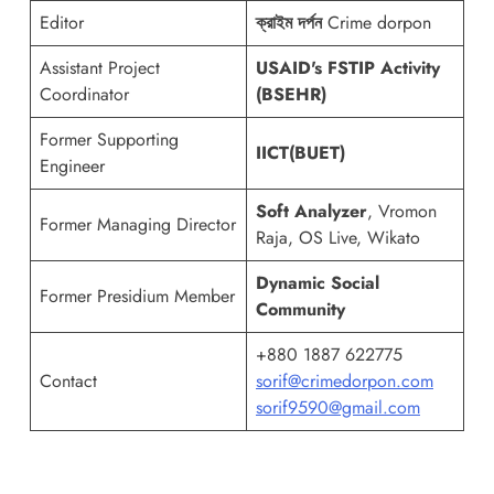
Editor
ক্রাইম দর্পন
Crime dorpon
Assistant Project
USAID's FSTIP Activity
Coordinator
(BSEHR)
Former Supporting
IICT(BUET)
Engineer
Soft Analyzer
, Vromon
Former Managing Director
Raja, OS Live, Wikato
Dynamic Social
Former Presidium Member
Community
+880 1887 622775
Contact
sorif@crimedorpon.com
sorif9590@gmail.com