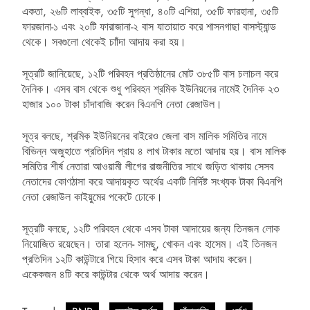
একতা, ২৬টি লাব্বাইক, ৩৫টি সুগন্ধা, ৪০টি এশিয়া, ৩৫টি ফারহানা, ৩৫টি
ফারজানা-১ এবং ২০টি ফারাজানা-২ বাস যাতায়াত করে শাসনগাছা বাসস্ট্যান্ড
থেকে। সবগুলো থেকেই চাাঁদা আদায় করা হয়।
সূত্রটি জানিয়েছে, ১২টি পরিবহন প্রতিষ্ঠানের মোট ৩৮৫টি বাস চলাচল করে
দৈনিক। এসব বাস থেকে শুধু পরিবহন শ্রমিক ইউনিয়নের নামেই দৈনিক ২৩
হাজার ১০০ টাকা চাঁদাবাজি করেন বিএনপি নেতা রেজাউল।
সূত্র বলছে, শ্রমিক ইউনিয়নের বাইরেও জেলা বাস মালিক সমিতির নামে
বিভিন্ন অজুহাতে প্রতিদিন প্রায় ৪ লাখ টাকার মতো আদায় হয়। বাস মালিক
সমিতির শীর্ষ নেতারা আওয়ামী লীগের রাজনীতির সাথে জড়িত থাকায় সেসব
নেতাদের কোণঠাসা করে আদায়কৃত অর্থের একটি নির্দিষ্ট সংখ্যক টাকা বিএনপি
নেতা রেজাউল কাইয়ুমের পকেটে ঢোকে।
সূত্রটি বলছে, ১২টি পরিবহন থেকে এসব টাকা আদায়ের জন্য তিনজন লোক
নিয়োজিত রয়েছেন। তারা হলেন- সামছু, খোকন এবং হাসেম। এই তিনজন
প্রতিদিন ১২টি কাউন্টারে গিয়ে হিসাব করে এসব টাকা আদায় করেন।
একেকজন ৪টি করে কাউন্টার থেকে অর্থ আদায় করেন।