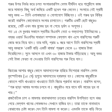
গরুর উপর নির্ভর করে চলত সংসার নারগিস বেগম দীর্ঘদিন ধরে গার্মেন্টসে কাজ
করে সামান্য কিছু অর্থ জমিয়ে একটি দুধেল গরু কেনেন। সংসারে নেই স্বামী
আবু বকর — তিনি এলাকাছাড়া ও যোগাযোগ বিচ্ছিন্ন। ওই গরুর দুধ বিক্রি
করেই নারগিস কোনোভাবে সংসার চালাতেন। গরুটির একটি ছোট বাছুরও
রয়েছে, যেটি এখন মার বুকের দুধ না পেয়ে দুর্বল ও অসুস্থ।
গত ১৪ মে বুধবার সকালে স্থানীয় বিএনপি নেতা ও শুক্তাগড় ইউনিয়নের ১
নম্বর ওয়ার্ড বিএনপির সাধারণ সম্পাদক বেল্লাল খান এসে নারগিসের গরুটি
জোর করে নিয়ে যান। তার দাবি, প্রায় ৯ বছর আগে তিনি নারগিসের স্বামী
আবু বকরকে ‘একটি বাড়ি একটি খামার’ প্রকল্প থেকে ২০ হাজার টাকা
দিয়েছিলেন। সুদে আসলে তা এখন ৩০ হাজার টাকায় দাঁড়িয়েছে। আবু বকর
সেই টাকা ফেরত না দেওয়ায় তিনি নারগিসের গরু নিয়ে যান।
বিচারের আশায় বাছুর কোলে আদালতে গরু হারিয়ে দিশেহারা নারগিস বেগম
বৃহস্পতিবার (১৫ মে) দুপুরে আদালতের দ্বারস্থ হন। কোলের বাছুরটিকে
বোতলে পানি খাওয়াতে খাওয়াতে তিনি বিচার প্রার্থনা করেন। নারগিস বলেন,
“গরু ছাড়া আমার সংসার চলবে না। বাছুরটাও মরে যাবে যদি মায়ের দুধ না
পায়।”
রাজনৈতিক চাপ ও মামলায় বাধা আদালত চত্বরে নারগিস উপস্থিত হলে খবর
পেয়ে বেল্লাল খানের লোকজনও সেখানে হাজির হন। তারা তাকে নানাভাবে
বোঝানোর চেষ্টা করেন যেন তিনি মামলা না করেন। এমনকি তাকে বাড়ি ফিরে