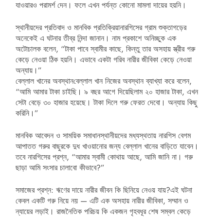
যাওয়ারও পরামর্শ দেন। ফলে এখন পর্যন্ত কোনো মামলা দায়ের হয়নি।
স্থানীয়দের প্রতিবাদ ও মানবিক প্রতিক্রিয়া নারগিসের গ্রাম শুক্তাগড়ের
অনেকেই এ ঘটনার তীব্র নিন্দা জানান। নাম প্রকাশে অনিচ্ছুক এক
অটোচালক বলেন, “টাকা পাবে স্বামীর কাছে, কিন্তু তার অসহায় স্ত্রীর গরু
কেড়ে নেওয়া ঠিক হয়নি। এভাবে একটা গরিব নারীর জীবিকা কেড়ে নেওয়া
অন্যায়।”
বেল্লাল খানের অবস্থান বেল্লাল খান নিজের অবস্থান ব্যাখ্যা করে বলেন,
“আমি আমার টাকা চাইছি। ৯ বছর আগে দিয়েছিলাম ২০ হাজার টাকা, এখন
সেটা বেড়ে ৩০ হাজার হয়েছে। টাকা দিলে গরু ফেরত দেবো। অন্যায় কিছু
করিনি।”
মানবিক আবেদন ও সাময়িক সমাধান স্থানীয়দের মধ্যস্থতায় নারগিস বেগম
আপাতত গরুর বাছুরকে দুধ খাওয়ানোর জন্য বেল্লাল খানের বাড়িতে যাবেন।
তবে নারগিসের প্রশ্ন, “আমার স্বামী কোথায় আছে, আমি জানি না। গরু
ছাড়া আমি সংসার চালাবো কীভাবে?”
সমাজের প্রশ্ন: ঋণের দায়ে নারীর জীবন কি ছিনিয়ে নেওয় যায়? এই ঘটনা
কেবল একটি গরু নিয়ে নয় — এটি এক অসহায় নারীর জীবিকা, সম্মান ও
ন্যায়ের লড়াই। রাজনৈতিক পরিচয় কি একজন গৃহবধূর শেষ সম্বল কেড়ে