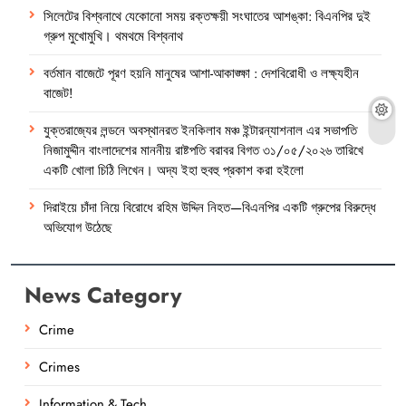
সিলেটের বিশ্বনাথে যেকোনো সময় রক্তক্ষয়ী সংঘাতের আশঙ্কা: বিএনপির দুই
গ্রুপ মুখোমুখি। থমথমে বিশ্বনাথ
বর্তমান বাজেটে পূরণ হয়নি মানুষের আশা-আকাঙ্ক্ষা : দেশবিরোধী ও লক্ষ্যহীন
বাজেট!
যুক্তরাজ্যের লন্ডনে অবস্থানরত ইনকিলাব মঞ্চ ইন্টারন্যাশনাল এর সভাপতি
নিজামুদ্দীন বাংলাদেশের মাননীয় রাষ্টপতি বরাবর বিগত ৩১/০৫/২০২৬ তারিখে
একটি খোলা চিঠি লিখেন। অদ্য ইহা হুবহু প্রকাশ করা হইলো
দিরাইয়ে চাঁদা নিয়ে বিরোধে রহিম উদ্দিন নিহত—বিএনপির একটি গ্রুপের বিরুদ্ধে
অভিযোগ উঠেছে
News Category
Crime
Crimes
Information & Tech