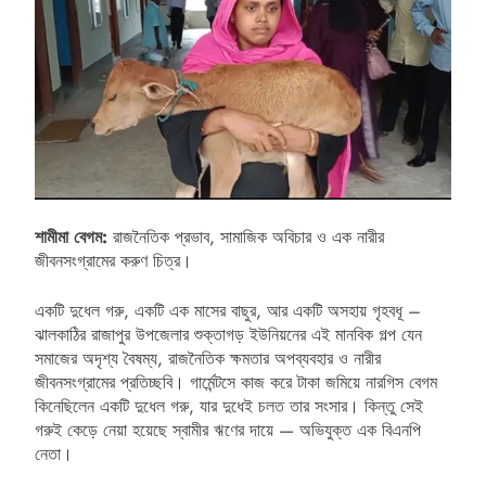
শামীমা বেগম:
রাজনৈতিক প্রভাব, সামাজিক অবিচার ও এক নারীর
জীবনসংগ্রামের করুণ চিত্র।
একটি দুধেল গরু, একটি এক মাসের বাছুর, আর একটি অসহায় গৃহবধূ –
ঝালকাঠির রাজাপুর উপজেলার শুক্তাগড় ইউনিয়নের এই মানবিক গল্প যেন
সমাজের অদৃশ্য বৈষম্য, রাজনৈতিক ক্ষমতার অপব্যবহার ও নারীর
জীবনসংগ্রামের প্রতিচ্ছবি। গার্মেন্টসে কাজ করে টাকা জমিয়ে নারগিস বেগম
কিনেছিলেন একটি দুধেল গরু, যার দুধেই চলত তার সংসার। কিন্তু সেই
গরুই কেড়ে নেয়া হয়েছে স্বামীর ঋণের দায়ে — অভিযুক্ত এক বিএনপি
নেতা।