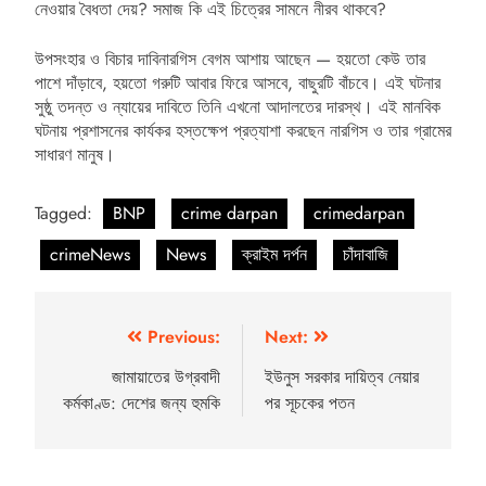
নেওয়ার বৈধতা দেয়? সমাজ কি এই চিত্রের সামনে নীরব থাকবে?
উপসংহার ও বিচার দাবি নারগিস বেগম আশায় আছেন — হয়তো কেউ তার
পাশে দাঁড়াবে, হয়তো গরুটি আবার ফিরে আসবে, বাছুরটি বাঁচবে। এই ঘটনার
সুষ্ঠু তদন্ত ও ন্যায়ের দাবিতে তিনি এখনো আদালতের দারস্থ। এই মানবিক
ঘটনায় প্রশাসনের কার্যকর হস্তক্ষেপ প্রত্যাশা করছেন নারগিস ও তার গ্রামের
সাধারণ মানুষ।
Tagged:
BNP
crime darpan
crimedarpan
crimeNews
News
ক্রাইম দর্পন
চাঁদাবাজি
Previous:
Next:
জামায়াতের উগ্রবাদী
ইউনুস সরকার দায়িত্ব নেয়ার
কর্মকাণ্ড: দেশের জন্য হুমকি
পর সূচকের পতন