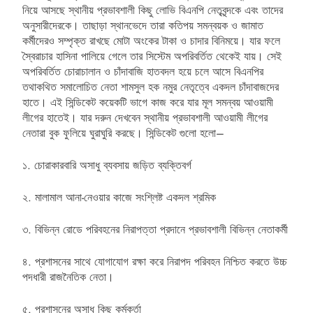
নিয়ে আসছে স্থানীয় প্রভাবশালী কিছু লোভি বিএনপি নেতৃবৃন্দকে এবং তাদের
অনুসারীদেরকে। তাছাড়া স্থানভেদে তারা কতিপয় সমন্বয়ক ও জামাত
কর্মীদেরও সম্পৃক্ত রাখছে মোটা অংকের টাকা ও চাদার বিনিময়ে। যার ফলে
স্বৈরাচার হাসিনা পালিয়ে গেলে তার সিস্টেম অপরিবর্তিত থেকেই যায়। সেই
অপরিবর্তিত চোরাচালান ও চাঁদাবাজি হাতবদল হয়ে চলে আসে বিএনপির
তথাকথিত সমালোচিত নেতা শামসুল হক নমুর নেতৃত্বে একদল চাঁদাবাজদের
হাতে। এই সিন্ডিকেট কয়েকটি ভাগে কাজ করে যার মূল সমন্বয় আওয়ামী
লীগের হাতেই। যার দরুন দেখবেন স্থানীয় প্রভাবশালী আওয়ামী লীগের
নেতারা বুক ফুলিয়ে ঘুরাঘুরি করছে। সিন্ডিকেট গুলো হলো–
১. চোরাকারবারি অসাধু ব্যবসায় জড়িত ব্যক্তিবর্গ
২. মালামাল আনা-নেওয়ার কাজে সংশ্লিষ্ট একদল শ্রমিক
৩. বিভিন্ন রোডে পরিবহনের নিরাপত্তা প্রদানে প্রভাবশালী বিভিন্ন নেতাকর্মী
৪. প্রশাসনের সাথে যোগাযোগ রক্ষা করে নিরাপদ পরিবহন নিশ্চিত করতে উচ্চ
পদধারী রাজনৈতিক নেতা।
৫. প্রশাসনের অসাধু কিছু কর্মকর্তা