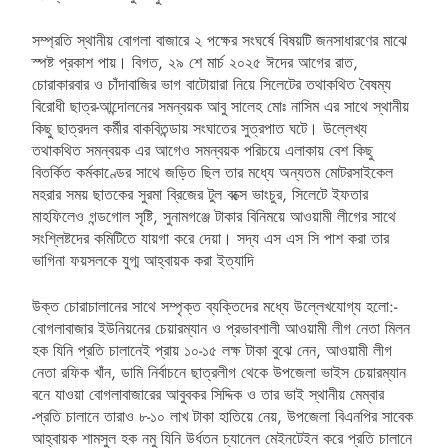
সম্প্রতি স্থানীয় বোগলা বাজারে ২ পক্ষের সংঘর্ষে বিষয়টি জনসাধারণের মাঝে
স্পষ্ট প্রকাশ পায়। বিগত, ২৯ শে মার্চ ২০২৫ ঈদের আগের রাত,
চোরাকারবার ও চাঁদাবাজির ভাগ বাটোয়ারা নিয়ে সিলেটের তথাকথিত বৈষম্য
বিরোধী ছাত্র-আন্দোলনের সমন্বয়ক আবু সালেহ মোঃ নাসিম এর সাথে স্থানীয়
কিছু ছাত্রদল কর্মীর বাকবিতন্ডায় সংঘাতের সুত্রপাত ঘটে। উল্লেখ্য
তথাকথিত সমন্বয়ক এর আগেও সমন্বয়ক পরিচয়ে এলাকায় বেশ কিছু
বিতর্কিত কর্মকাণ্ডের সাথে জড়িত ছিল তার মধ্যে অন্যতম মোটরসাইকেল
মহরার সময় ছাতকের সুরমা ব্রিজের টুল বক্সে ভাংচুর, সিলেটে ইফতার
মাহফিলেও গন্ডগোল সৃষ্টি, সুনামগঞ্জে টাকার বিনিময়ে আওয়ামী লীগের সাথে
সংশ্লিষ্টদের কমিটিতে যায়গা করে দেয়া। সদ্য এস এস সি পাশ করা তার
ভাগিনা ফয়সলকে যুগ্ম আহ্বায়ক করা ইত্যাদি
উক্ত চোরাচালানের সাথে সম্পৃক্ত ব্যক্তিদের মধ্যে উল্লেখযোগ্য হলো:-
বোগলাবাজার ইউনিয়নের চেয়ারম্যান ও প্রভাবশালী আওয়ামী লীগ নেতা মিলন
হক যিনি প্রতি চালানেই প্রায় ১০-১৫ লক্ষ টাকা বুঝে নেন, আওয়ামী লীগ
নেতা রফিক খাঁন, ডামি নির্বাচনে ছাত্রলীগ থেকে উপজেলা ভাইস চেয়ারম্যান
বনে যাওয়া বোগলাবাজারের আবুবকর সিদ্দিক ও তার ভাই স্থানীয় মেম্বার
-প্রতি চালানে তারাও ৮-১০ লাখ টাকা হাতিয়ে নেয়, উপজেলা বিএনপির সাবেক
আহ্বায়ক শামসুল হক নমু যিনি উর্ধতন চ্যানেল মেইনটেইন করে প্রতি চালানে