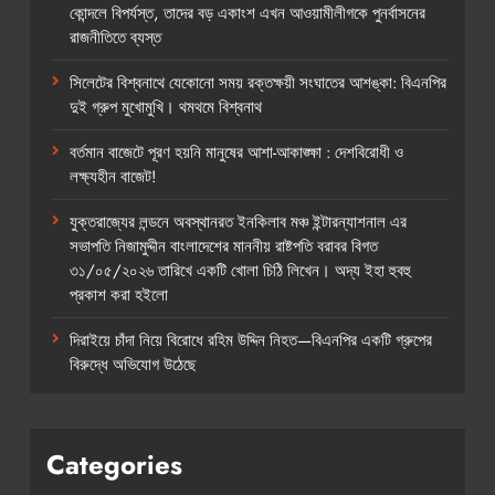
কোন্দলে বিপর্যস্ত, তাদের বড় একাংশ এখন আওয়ামীলীগকে পুনর্বাসনের
রাজনীতিতে ব্যস্ত
সিলেটের বিশ্বনাথে যেকোনো সময় রক্তক্ষয়ী সংঘাতের আশঙ্কা: বিএনপির
দুই গ্রুপ মুখোমুখি। থমথমে বিশ্বনাথ
বর্তমান বাজেটে পূরণ হয়নি মানুষের আশা-আকাঙ্ক্ষা : দেশবিরোধী ও
লক্ষ্যহীন বাজেট!
যুক্তরাজ্যের লন্ডনে অবস্থানরত ইনকিলাব মঞ্চ ইন্টারন্যাশনাল এর
সভাপতি নিজামুদ্দীন বাংলাদেশের মাননীয় রাষ্টপতি বরাবর বিগত
৩১/০৫/২০২৬ তারিখে একটি খোলা চিঠি লিখেন। অদ্য ইহা হুবহু
প্রকাশ করা হইলো
দিরাইয়ে চাঁদা নিয়ে বিরোধে রহিম উদ্দিন নিহত—বিএনপির একটি গ্রুপের
বিরুদ্ধে অভিযোগ উঠেছে
Categories