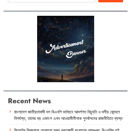
Recent News
বাংলাদেশ জাতীয়তাবাদী দল বিএনপি বর্তমানে আদর্শগত বিচ্যুতি ও দলীয় কোন্দলে
বিপর্যস্ত, তাদের বড় একাংশ এখন আওয়ামীলীগকে পুনর্বাসনের রাজনীতিতে ব্যস্ত
সিলেটের বিশ্বনাথে যেকোনো সময় রক্তক্ষয়ী সংঘাতের আশঙ্কা: বিএনপির দুই