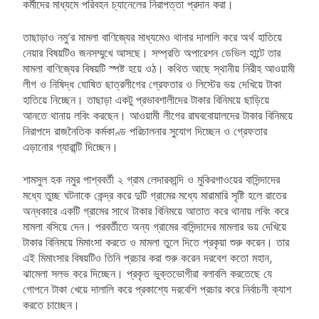
কর্মীদের মাধ্যমে পরিবহন চ্যানেলের নিরাপত্তা প্রদান করা।
তাছাড়াও নমু’র মামলা বাণিজ্যের মাধ্যমেও থানার দালালি করে অর্থ হাতিয়ে
নেয়ার বিষয়টিও জনসম্মুখে আসছে। সম্প্রতি অপারেশন ডেভিল হান্টে তার
মামলা বাণিজ্যের বিষয়টি স্পষ্ট হয়ে ওঠ। কথিত আছে স্থানীয় নিরীহ আওয়ামী
লীগ ও নিষিদ্ধ ঘোষিত ছাত্রলীগের গ্রেফতার ও লিস্টের ভয় দেখিয়ে টাকা
হাতিয়ে নিচ্ছেন। তাছাড়া একটু প্রভাবশালীদের টাকার বিনিময়ে ছাড়িয়ে
আনতে থানায় লবিং করছেন। আওয়ামী লীগের রাঘববোয়ালদের টাকার বিনিময়ে
নিরাপদে রাজনৈতিক কর্মকাণ্ড পরিচালনার সুযোগ দিচ্ছেন ও গ্রেফতার
এড়ানোর গ্যারান্টি দিচ্ছেন।
শামসুল হক নমুর পাশ্ববর্তী ২ গ্রাম লেদারকান্দি ও মুকিরগাওয়ের বাসিন্দাদের
মধ্যে তুচ্ছ ঘটনাকে কেন্দ্র করে দুটি গ্রামের মধ্যে মারামারি সৃষ্টি হলে রাতের
অন্ধকারে একটি গ্রামের সাথে টাকার বিনিময়ে আতাত করে থানায় লবিং করে
মামলা বসিয়ে দেন। পরবর্তীতে অন্য গ্রামের বাসিন্দাদের মামলার ভয় দেখিয়ে
টাকার বিনিময়ে মিমাংসা করতে ও মামলা তুলে দিতে প্রকৃয়া শুরু করেন। তার
এই মিমাংসার বিষয়টিও তিনি প্রচার করা শুরু করেন দরবেশ কতো মহান,
ঝামেলা সলভ করে দিচ্ছেন। প্রকৃত ভুক্তভোগীরা বলাবলি করতেছে যে
গোপনে টাকা খেয়ে দালালি করে প্রকাশ্যে দরবেশি প্রচার করে নির্বাচনী ক্যাশ
করতে চাচ্ছেন।