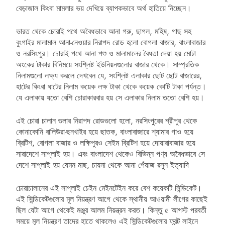
বেড়াজাল কিংবা মামলার ভয় দেখিয়ে ব্যাপকভাবে অর্থ হাতিয়ে নিচ্ছেন।
ভারত থেকে চোরাই পথে অবৈধভাবে আনা গরু, ছাগল, মহিষ, গাছ সহ
বুংগাইর মালামাল আনা-নেওয়ার নিরাপদ রোড হলো বোগলা বাজার, বাংলাবাজার
ও নরসিংপুর। চোরাই পথে আনা পশু ও মালামালের বৈধতা দেয়া হয় মোটা
অংকের টাকার বিনিময়ে সংশ্লিষ্ট ইউনিয়নগুলোর বাজার থেকে। সাম্প্রতিক
নিলামগুলো লক্ষ্য করলে দেখবেন যে, সংশ্লিষ্ট এলাকার ছোট ছোট বাজারের,
হাটের কিংবা ঘাটের নিলাম কয়েক লক্ষ টাকা থেকে কয়েক কোটি টাকা পর্যন্ত।
যে এলাকায় যতো বেশি চোরাকারবার হয় সে এলাকার নিলাম ততো বেশি হয়।
এই চোরা চালান গুলার নিরাপদ রোডগুলো হলো, নরসিংপুরের শ্রীপুর থেকে
কোনাকোনি বালিউরা-ছনখাইর হয়ে ছাতক, বাংলাবাজারে শ্যামার গাও হয়ে
ব্রিটিশ, বোগলা বাজার ও লক্ষিপুরও সেইম ব্রিটিশ হয়ে দোয়ারাবাজার হয়ে
সারাদেশে সাপ্লাই হয়। এবং বাংলাদেশ থেকেও বিভিন্ন পণ্য অবৈধভাবে সে
দেশে সাপ্লাই হয় যেমন মাছ, চায়না থেকে আনা পেঁয়াজ রসুন ইত্যাদি
চোরাচালানের এই সাপ্লাই চেইন মেইনটেইন করে বেশ কয়েকটি সিন্ডিকেট।
এই সিন্ডিকেটগুলোর মূল নিয়ন্ত্রণ আগে থেকে স্থানীয় আওয়ামী লীগের কাছেই
ছিল যেটা আগে থেকেই মঞ্জুর আলম নিয়ন্ত্রন করত। কিন্তু ৫ আগস্ট পরবর্তী
সময়ে মূল নিয়ন্ত্রণ তাদের হাতে থাকলেও এই সিন্ডিকেটগুলোর ফ্রন্ট লাইনে