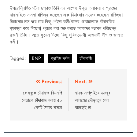
উপরোল্লিখিত ঘটনা ছাড়াও তিনি এর আগেও উক্ত এলাকায় ২ গ্রামের
মারামারিতে মামলা বাণিজ্য করেছেন এবং মিমাংসার নামেও করেছেন বাণিজ্য।
মিমাংসার নাম ধরে তার কিছু পেইড কর্মী(যাদের চোরাচালানে চাঁদাবাজির
ব্যবস্থা করে দিছেন) প্রচার করা শুরু করছে আমাদের দরবেশ পরিচ্ছন্ন
রাজনীতিবিদ। এতে ফুয়েল দিচ্ছে কিছু সুবিধাভোগী আওয়ামী লীগ ও জামাত
কর্মী।
Tagged:
BNP
ক্রাইম দর্পন
চাঁদাবাজি
Previous:
Next:
ফেসবুকে চাঁদাবাজ বিএনপি
মাদক সাপ্লাইয়ে মনজুর
নেতাকে চাঁদাবাজ বলায় ৫০
আলমের দৌড়াত্ব যেন
কোটি টাকার মামলা
থামছেই না