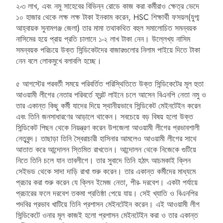
২-৩ লাখ, এবং নমু সাহেবের বিভিন্ন রোডে কাজ করা কর্মীরাও ক্ষেত্র ভেদে
১০ হাজার থেকে লক্ষ লক্ষ টাকা ইনকাম করেন, HSC শিক্ষার্থী ফসয়ল(যুগ্ম
আহ্বায়ক সুনামগঞ্জ জেলা) তার মামা তথাকথিত বহুল সমালোচিত সমন্বয়ক
নাসিমের হয়ে প্রায় প্রতি চালানে ১-২ লাখ টাকা নেন। উল্লেখ্য নাসিম
সমন্বয়ক পরিচয়ে উক্ত সিন্ডিকেটদের বাজারগুলোর নিলাম পাইয়ে দিতে টাকা
নেন বলে লোকমুখে বলাবলি হচ্ছে।
৫ আগস্টের পরবর্তী সময়ে পরিবর্তিত পরিস্থিতিতে উক্ত সিন্ডিকেটের মূল হুতা
আওয়ামী লীগের নেতার পরিবর্তে ফ্রন্ট লাইনে চলে আসেন বিএনপি নেতা নমু ও
তার একান্ত কিছু কর্মী যাদের দিয়ে স্থানীয়ভাবে সিন্ডিকেট মেইনটেইন করেন
এবং তিনি জনসাধারণের আড়ালে থাকেন। সবচেয়ে বড় বিষয় হলো উক্ত
সিন্ডিকেট পিছন থেকে নিয়ন্ত্রণ করেন উপজেলা আওয়ামী লীগের প্রভাবশালী
নেতৃবৃন্দ। তাছাড়া তিনি স্বৈরাচারী হাসিনার আমলেও আওয়ামী লীগের সাথে
আতাত করে আন্দোলন স্তিমিত রাখতেন। আন্দোলন থেকে নিজেকে গুটিয়ে
নিতে তিনি চলে যান তাবলীগে। তার সুবাদে তিনি হঠাৎ আচমকাই ক্লিন
সেইভড থেকে সাদা দাড়ি রাখা শুরু করেন। তার একান্ত কর্মীদের মাধ্যমে
প্রচার করা শুরু করেন যে ক্লিন ইমেজ নেতা, পীর- দরবেশ। একটা পর্যায়ে
প্রচারের ফলে দরবেশ তকমা প্রতিষ্ঠা পেয়ে যায়। সেই খ্যাতি ও বিএনপির
পদবির প্রভাব খাটিয়ে তিনি প্রশাসন মেইনটেইন করেন। এই আওয়ামী লীগ
সিন্ডিকেটে ওনার মূল কাজই হলো প্রশাসন মেইনটেইন করা ও তার একান্ত