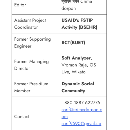
ক্রাইম দর্পন
Crime
Editor
dorpon
Assistant Project
USAID's FSTIP
Coordinator
Activity (BSEHR)
Former Supporting
IICT(BUET)
Engineer
Soft Analyzer
,
Former Managing
Vromon Raja, OS
Director
Live, Wikato
Former Presidium
Dynamic Social
Member
Community
+880 1887 622775
sorif@crimedorpon.c
Contact
om
sorif9590@gmail.co