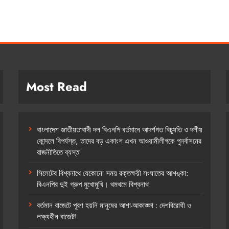
Most Read
বাংলাদেশ জাতীয়তাবাদী দল বিএনপি বর্তমানে আদর্শগত বিচ্যুতি ও দলীয়
কোন্দলে বিপর্যস্ত, তাদের বড় একাংশ এখন আওয়ামীলীগকে পুনর্বাসনের
রাজনীতিতে ব্যস্ত
সিলেটের বিশ্বনাথে যেকোনো সময় রক্তক্ষয়ী সংঘাতের আশঙ্কা:
বিএনপির দুই গ্রুপ মুখোমুখি। থমথমে বিশ্বনাথ
বর্তমান বাজেটে পূরণ হয়নি মানুষের আশা-আকাঙ্ক্ষা : দেশবিরোধী ও
লক্ষ্যহীন বাজেট!