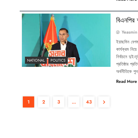
বিএনপির শ
Yeasmin
ইয়াছমিন বেগম
কার্যক্রম নি
নির্বাচনে দুই
NATIONAL
POLITICS
প্রতিষ্ঠার প্
অর্থনীতিকে পু
Read More
1
2
3
…
43