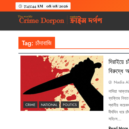
7:43:45 AM
08/08/2026
The Weekly Crime
Weekly Crime News
Tag:
চাঁদাবাজি
দিরাইয়ে চ
বিরুদ্ধে
Nadia A
নাদিয়া আক্তা
ব্যক্তির নিহ
স্থানীয় কয়েক
CRIME
NATIONAL
POLITICS
দীর্ঘদিন ধরে 
সহিংস…
Read More