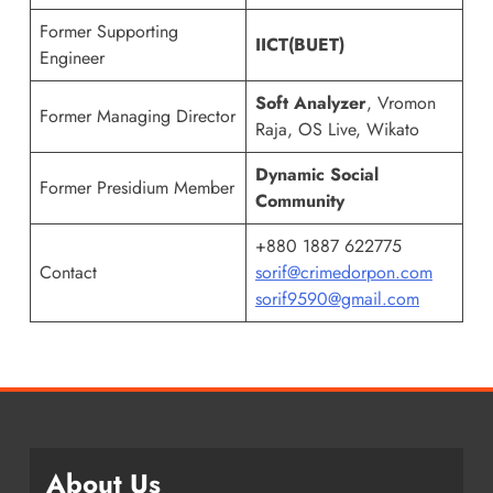
Former Supporting
IICT(BUET)
Engineer
Soft Analyzer
, Vromon
Former Managing Director
Raja, OS Live, Wikato
Dynamic Social
Former Presidium Member
Community
+880 1887 622775
Contact
sorif@crimedorpon.com
sorif9590@gmail.com
About Us