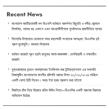
Recent News
বাংলাদেশ জাতীয়তাবাদী দল বিএনপি বর্তমানে আদর্শগত বিচ্যুতি ও দলীয় কোন্দলে
বিপর্যস্ত, তাদের বড় একাংশ এখন আওয়ামীলীগকে পুনর্বাসনের রাজনীতিতে ব্যস্ত
সিলেটের বিশ্বনাথে যেকোনো সময় রক্তক্ষয়ী সংঘাতের আশঙ্কা: বিএনপির দুই
গ্রুপ মুখোমুখি। থমথমে বিশ্বনাথ
বর্তমান বাজেটে পূরণ হয়নি মানুষের আশা-আকাঙ্ক্ষা : দেশবিরোধী ও লক্ষ্যহীন
বাজেট!
যুক্তরাজ্যের লন্ডনে অবস্থানরত ইনকিলাব মঞ্চ ইন্টারন্যাশনাল এর সভাপতি
নিজামুদ্দীন বাংলাদেশের মাননীয় রাষ্টপতি বরাবর বিগত ৩১/০৫/২০২৬ তারিখে
একটি খোলা চিঠি লিখেন। অদ্য ইহা হুবহু প্রকাশ করা হইলো
দিরাইয়ে চাঁদা নিয়ে বিরোধে রহিম উদ্দিন নিহত—বিএনপির একটি গ্রুপের বিরুদ্ধে
অভিযোগ উঠেছে