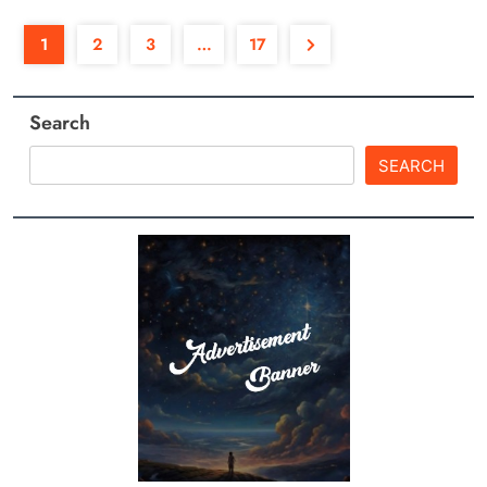
1
2
3
…
17
Search
SEARCH