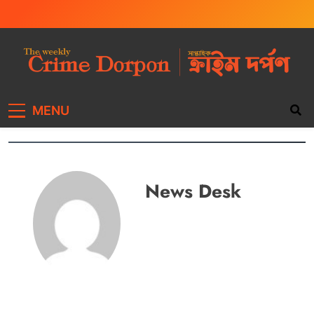
The Weekly Crime
Weekly Crime News
MENU
Dorpon
News Desk