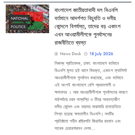
বাংলাদেশ জাতীয়তাবাদী দল বিএনপি
বর্তমানে আদর্শগত বিচ্যুতি ও দলীয়
NATIONAL
কোন্দলে বিপর্যস্ত, তাদের বড় একাংশ
POLITICS
এখন আওয়ামীলীগকে পুনর্বাসনের
রাজনীতিতে ব্যস্ত
News Desk
18 July 2026
​নিজস্ব প্রতিবেদক, ঢাকা: বাংলাদেশে বর্তমানে
বিএনপি মূলত দুই ভাগে বিভক্ত, একাংশ ফ্যাসিস্ট
আওয়ামীলীগকে পুনর্বাসন করতেছে, এবং বর্তমানে
এই অংশই বাংলাদেশে বেশি প্রভাবশালী ও
ক্ষমতাধর । আর আওয়ামীলীগকে পূনর্বাসনের কারণে
মাঠপর্যায়ে চরম অস্বস্তি ও তীব্র অভ্যন্তরীণ
দলীয় কোন্দল এবং ভয়াবহ মারামারি হানাহানিতে
লিপ্ত হয়েছে ক্ষমতাসীন বিএনপি। দলটির
প্রতিষ্ঠাতা শহীদ রাষ্ট্রপতি জিয়াউর রহমান এবং
সাবেক চেয়ারপারসন বেগম…