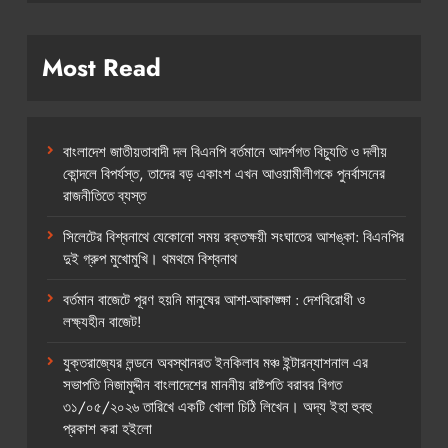
Most Read
বাংলাদেশ জাতীয়তাবাদী দল বিএনপি বর্তমানে আদর্শগত বিচ্যুতি ও দলীয়
কোন্দলে বিপর্যস্ত, তাদের বড় একাংশ এখন আওয়ামীলীগকে পুনর্বাসনের
রাজনীতিতে ব্যস্ত
সিলেটের বিশ্বনাথে যেকোনো সময় রক্তক্ষয়ী সংঘাতের আশঙ্কা: বিএনপির
দুই গ্রুপ মুখোমুখি। থমথমে বিশ্বনাথ
বর্তমান বাজেটে পূরণ হয়নি মানুষের আশা-আকাঙ্ক্ষা : দেশবিরোধী ও
লক্ষ্যহীন বাজেট!
যুক্তরাজ্যের লন্ডনে অবস্থানরত ইনকিলাব মঞ্চ ইন্টারন্যাশনাল এর
সভাপতি নিজামুদ্দীন বাংলাদেশের মাননীয় রাষ্টপতি বরাবর বিগত
৩১/০৫/২০২৬ তারিখে একটি খোলা চিঠি লিখেন। অদ্য ইহা হুবহু
প্রকাশ করা হইলো