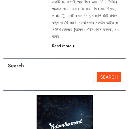
একটি বড় অংশই আর ফিরে আসেননি। দীর্ঘদিন
অজ্ঞাত স্থানে রাখার পর যারা ফিরে এসেছিলেন,
তারাও ‘টু’ শব্দটি করেননি; মুখে ছিপি এঁটে রাখতে
বাধ্য হয়েছিলেন। মানবাধিকার সংগঠন আইন ও
সালিশ কেন্দ্রের (আসক) পরিসংখ্যান বলেছে, ১৭
বছরে…
Read More
Search
SEARCH