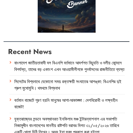
Recent News
বাংলাদেশ জাতীয়তাবাদী দল বিএনপি বর্তমানে আদর্শগত বিচ্যুতি ও দলীয় কোন্দলে
বিপর্যস্ত, তাদের বড় একাংশ এখন আওয়ামীলীগকে পুনর্বাসনের রাজনীতিতে ব্যস্ত
সিলেটের বিশ্বনাথে যেকোনো সময় রক্তক্ষয়ী সংঘাতের আশঙ্কা: বিএনপির দুই
গ্রুপ মুখোমুখি। থমথমে বিশ্বনাথ
বর্তমান বাজেটে পূরণ হয়নি মানুষের আশা-আকাঙ্ক্ষা : দেশবিরোধী ও লক্ষ্যহীন
বাজেট!
যুক্তরাজ্যের লন্ডনে অবস্থানরত ইনকিলাব মঞ্চ ইন্টারন্যাশনাল এর সভাপতি
নিজামুদ্দীন বাংলাদেশের মাননীয় রাষ্টপতি বরাবর বিগত ৩১/০৫/২০২৬ তারিখে
একটি খোলা চিঠি লিখেন। অদ্য ইহা হুবহু প্রকাশ করা হইলো