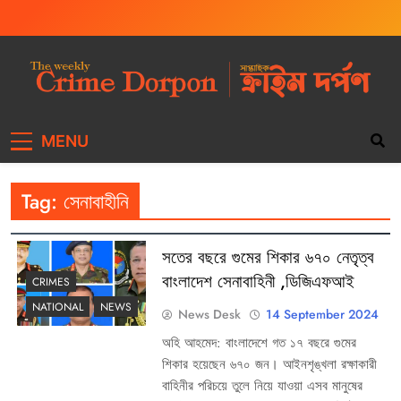
The Weekly Crime
Weekly Crime News
MENU
Dorpon
Tag:
সেনাবাহীনি
সতের বছরে গুমের শিকার ৬৭০ নেতৃত্ব
বাংলাদেশ সেনাবাহিনী ,ডিজিএফআই
CRIMES
NATIONAL
NEWS
News Desk
14 September 2024
অহি আহমেদ: বাংলাদেশে গত ১৭ বছরে গুমের
শিকার হয়েছেন ৬৭০ জন। আইনশৃঙ্খলা রক্ষাকারী
বাহিনীর পরিচয়ে তুলে নিয়ে যাওয়া এসব মানুষের