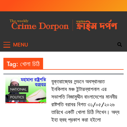
The Weekly Crime
Weekly Crime News
MENU
Dorpon
Tag:
খোলা চিঠি
যুক্তরাজ্যের লন্ডনে অবস্থানরত
ইনকিলাব মঞ্চ ইন্টারন্যাশনাল এর
NATIONAL
সভাপতি নিজামুদ্দীন বাংলাদেশের মাননীয়
POLITICS
রাষ্টপতি বরাবর বিগত ৩১/০৫/২০২৬
তারিখে একটি খোলা চিঠি লিখেন। অদ্য
ইহা হুবহু প্রকাশ করা হইলো