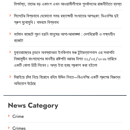
বিপর্যস্ত, তাদের বড় একাংশ এখন আওয়ামীলীগকে পুনর্বাসনের রাজনীতিতে ব্যস্ত
সিলেটের বিশ্বনাথে যেকোনো সময় রক্তক্ষয়ী সংঘাতের আশঙ্কা: বিএনপির দুই
গ্রুপ মুখোমুখি। থমথমে বিশ্বনাথ
বর্তমান বাজেটে পূরণ হয়নি মানুষের আশা-আকাঙ্ক্ষা : দেশবিরোধী ও লক্ষ্যহীন
বাজেট!
যুক্তরাজ্যের লন্ডনে অবস্থানরত ইনকিলাব মঞ্চ ইন্টারন্যাশনাল এর সভাপতি
নিজামুদ্দীন বাংলাদেশের মাননীয় রাষ্টপতি বরাবর বিগত ৩১/০৫/২০২৬ তারিখে
একটি খোলা চিঠি লিখেন। অদ্য ইহা হুবহু প্রকাশ করা হইলো
দিরাইয়ে চাঁদা নিয়ে বিরোধে রহিম উদ্দিন নিহত—বিএনপির একটি গ্রুপের বিরুদ্ধে
অভিযোগ উঠেছে
News Category
Crime
Crimes