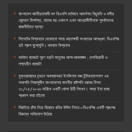
বাংলাদেশ জাতীয়তাবাদী দল বিএনপি বর্তমানে আদর্শগত বিচ্যুতি ও দলীয়
কোন্দলে বিপর্যস্ত, তাদের বড় একাংশ এখন আওয়ামীলীগকে পুনর্বাসনের
রাজনীতিতে ব্যস্ত
সিলেটের বিশ্বনাথে যেকোনো সময় রক্তক্ষয়ী সংঘাতের আশঙ্কা: বিএনপির
দুই গ্রুপ মুখোমুখি। থমথমে বিশ্বনাথ
বর্তমান বাজেটে পূরণ হয়নি মানুষের আশা-আকাঙ্ক্ষা : দেশবিরোধী ও
লক্ষ্যহীন বাজেট!
যুক্তরাজ্যের লন্ডনে অবস্থানরত ইনকিলাব মঞ্চ ইন্টারন্যাশনাল এর
সভাপতি নিজামুদ্দীন বাংলাদেশের মাননীয় রাষ্টপতি বরাবর বিগত
৩১/০৫/২০২৬ তারিখে একটি খোলা চিঠি লিখেন। অদ্য ইহা হুবহু
প্রকাশ করা হইলো
দিরাইয়ে চাঁদা নিয়ে বিরোধে রহিম উদ্দিন নিহত—বিএনপির একটি গ্রুপের
বিরুদ্ধে অভিযোগ উঠেছে